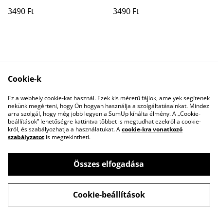
3490 Ft
3490 Ft
Cookie-k
Ez a webhely cookie-kat használ. Ezek kis méretű fájlok, amelyek segítenek
Contact Us
Legal Terms
nekünk megérteni, hogy Ön hogyan használja a szolgáltatásainkat. Mindez
Privacy Policy
Cookie Policy
arra szolgál, hogy még jobb legyen a SumUp kínálta élmény. A „Cookie-
beállítások” lehetőségre kattintva többet is megtudhat ezekről a cookie-
król, és szabályozhatja a használatukat. A
cookie-kra vonatkozó
szabályzatot
is megtekintheti.
Összes elfogadása
©
2026
Pastel Studio Budapest
Cookie-beállítások
powered by