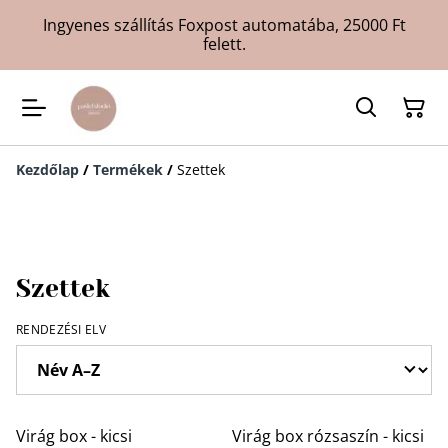
Ingyenes szállítás Foxpost automatába, 25000 Ft
felett.
Kezdőlap
/
Termékek
/
Szettek
Szettek
RENDEZÉSI ELV
Virág box - kicsi
Virág box rózsaszín - kicsi