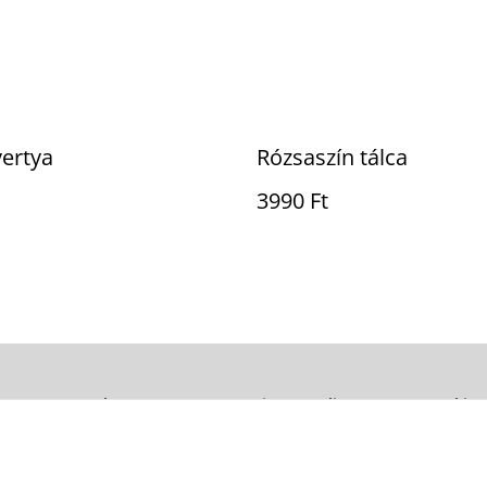
yertya
Rózsaszín tálca
3990 Ft
Legal Terms
Privacy Policy
Cookie 