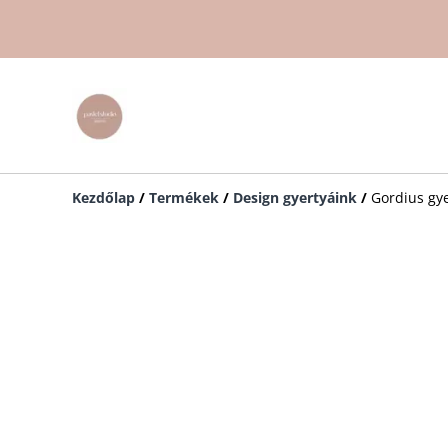
Kezdőlap
/
Termékek
/
Design gyertyáink
/
Gordius gy