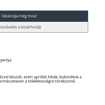
Vásárolja meg most
ozzáadás a kosárhoz
gyertya
ézzel készült, ezért apróbb hibák, buborékok a
Természetesen a tökéletességre törekszünk.