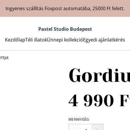
Ingyenes szállítás Foxpost automatába, 25000 Ft felett.
Pastel Studio Budapest
Kezdőlap
Téli illatok
Ünnepi kollekció
Egyedi ajánlatkérés
ertya
Gordiu
4 990 F
MENNYISÉG