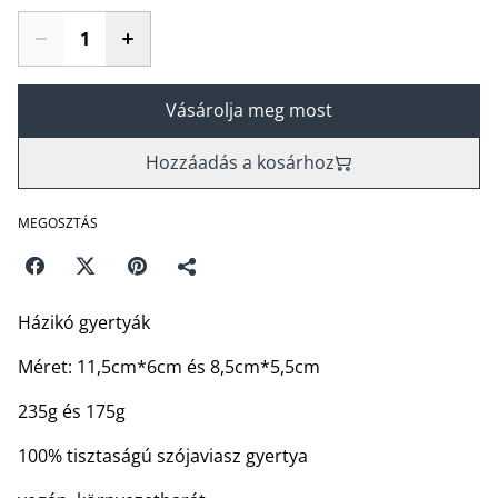
Vásárolja meg most
Hozzáadás a kosárhoz
MEGOSZTÁS
Házikó gyertyák
Méret: 11,5cm*6cm és 8,5cm*5,5cm
235g és 175g
100% tisztaságú szójaviasz gyertya