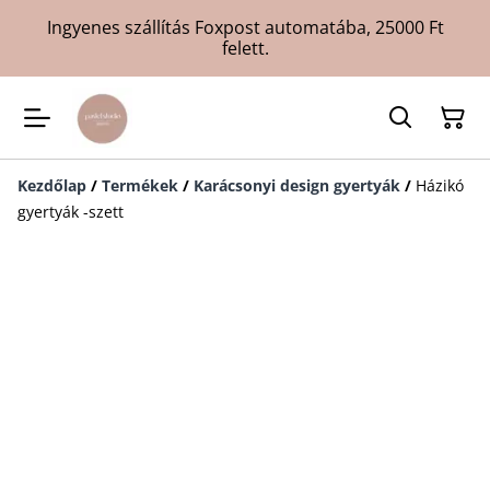
Ingyenes szállítás Foxpost automatába, 25000 Ft
felett.
Kezdőlap
/
Termékek
/
Karácsonyi design gyertyák
/
Házikó
gyertyák -szett