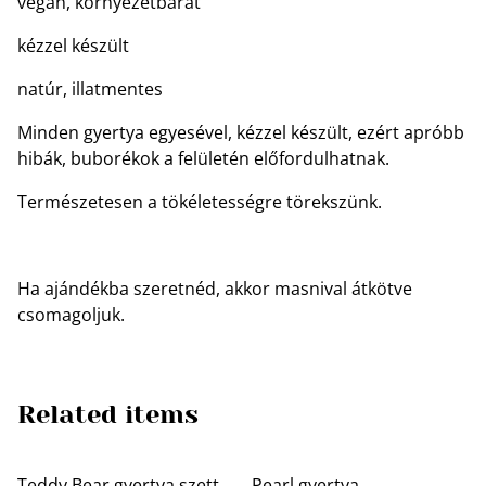
vegán, környezetbarát
kézzel készült
natúr, illatmentes
Minden gyertya egyesével, kézzel készült, ezért apróbb
hibák, buborékok a felületén előfordulhatnak.
Természetesen a tökéletességre törekszünk.
Ha ajándékba szeretnéd, akkor masnival átkötve
csomagoljuk.
Related items
Teddy Bear gyertya szett
Pearl gyertya