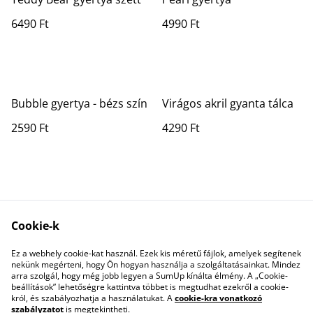
6490 Ft
4990 Ft
Bubble gyertya - bézs szín
Virágos akril gyanta tálca
2590 Ft
4290 Ft
Cookie-k
Ez a webhely cookie-kat használ. Ezek kis méretű fájlok, amelyek segítenek
Contact Us
Legal Terms
nekünk megérteni, hogy Ön hogyan használja a szolgáltatásainkat. Mindez
Privacy Policy
Cookie Policy
arra szolgál, hogy még jobb legyen a SumUp kínálta élmény. A „Cookie-
beállítások” lehetőségre kattintva többet is megtudhat ezekről a cookie-
król, és szabályozhatja a használatukat. A
cookie-kra vonatkozó
szabályzatot
is megtekintheti.