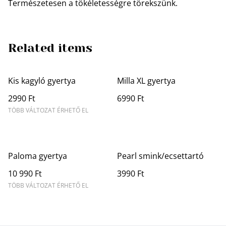
Természetesen a tökéletességre törekszünk.
Related items
Kis kagyló gyertya
Milla XL gyertya
2990 Ft
6990 Ft
TÖBB VÁLTOZAT ÉRHETŐ EL
Paloma gyertya
Pearl smink/ecsettartó
10 990 Ft
3990 Ft
TÖBB VÁLTOZAT ÉRHETŐ EL