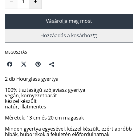
Vásárolja meg most
Hozzáadás a kosárhoz
MEGOSZTÁS
2 db Hourglass gyertya
100% tisztaságú szójaviasz gyertya
vegán, környezetbarát
kézzel készült
natúr, illatmentes
Mèretek: 13 cm és 20 cm magasak
Minden gyertya egyesével, kézzel készült, ezért apróbb
hibák, buborékok a felületén előfordulhatnak.