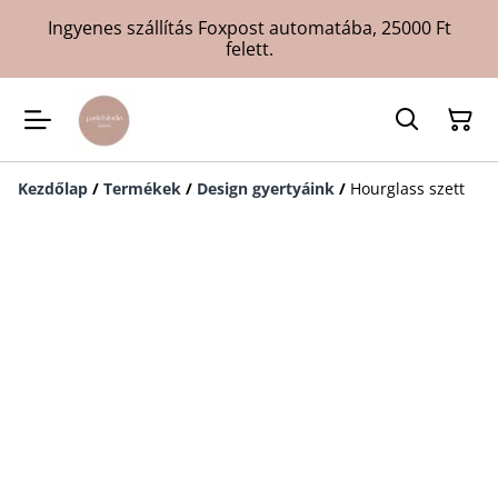
Ingyenes szállítás Foxpost automatába, 25000 Ft
felett.
Kezdőlap
/
Termékek
/
Design gyertyáink
/
Hourglass szett