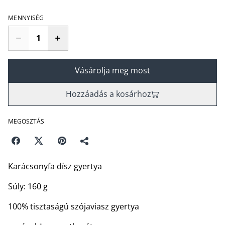
MENNYISÉG
Vásárolja meg most
Hozzáadás a kosárhoz
MEGOSZTÁS
Karácsonyfa dísz gyertya
Súly: 160 g
100% tisztaságú szójaviasz gyertya