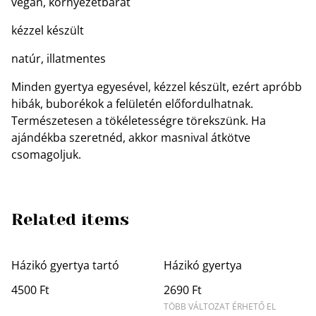
vegán, környezetbarát
kézzel készült
natúr, illatmentes
Minden gyertya egyesével, kézzel készült, ezért apróbb
hibák, buborékok a felületén előfordulhatnak.
Természetesen a tökéletességre törekszünk. Ha
ajándékba szeretnéd, akkor masnival átkötve
csomagoljuk.
Related items
Házikó gyertya tartó
Házikó gyertya
4500 Ft
2690 Ft
TÖBB VÁLTOZAT ÉRHETŐ EL