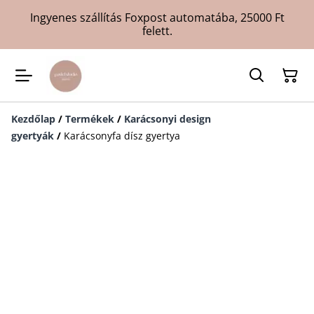
Ingyenes szállítás Foxpost automatába, 25000 Ft
felett.
Kezdőlap
/
Termékek
/
Karácsonyi design
gyertyák
/
Karácsonyfa dísz gyertya