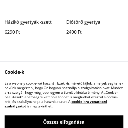
Házikó gyertyák -szett
Diótörő gyertya
6290 Ft
2490 Ft
Cookie-k
Ez a webhely cookie-kat használ. Ezek kis méretű fájlok, amelyek segítenek
Contact Us
Legal Terms
nekünk megérteni, hogy Ön hogyan használja a szolgáltatásainkat. Mindez
Privacy Policy
Cookie Policy
arra szolgál, hogy még jobb legyen a SumUp kínálta élmény. A „Cookie-
beállítások” lehetőségre kattintva többet is megtudhat ezekről a cookie-
król, és szabályozhatja a használatukat. A
cookie-kra vonatkozó
szabályzatot
is megtekintheti.
Összes elfogadása