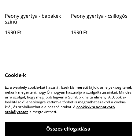
Peony gyertya - babakék
Peony gyertya - csillogós
színű
1990 Ft
1990 Ft
Cookie-k
Ez a webhely cookie-kat használ. Ezek kis méretű fájlok, amelyek segítenek
Contact Us
Legal Terms
nekünk megérteni, hogy Ön hogyan használja a szolgáltatásainkat. Mindez
Privacy Policy
Cookie Policy
arra szolgál, hogy még jobb legyen a SumUp kínálta élmény. A „Cookie-
beállítások” lehetőségre kattintva többet is megtudhat ezekről a cookie-
król, és szabályozhatja a használatukat. A
cookie-kra vonatkozó
szabályzatot
is megtekintheti.
Összes elfogadása