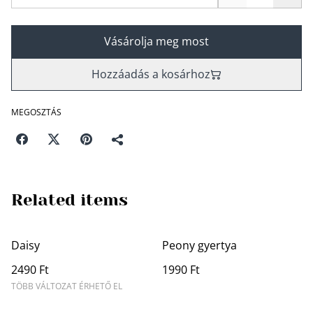
Vásárolja meg most
Hozzáadás a kosárhoz
MEGOSZTÁS
Related items
Daisy
Peony gyertya
2490 Ft
1990 Ft
TÖBB VÁLTOZAT ÉRHETŐ EL