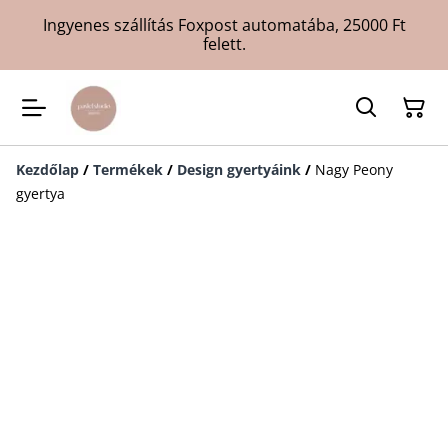
Ingyenes szállítás Foxpost automatába, 25000 Ft
felett.
Kezdőlap
/
Termékek
/
Design gyertyáink
/
Nagy Peony
gyertya