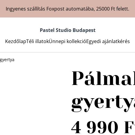
Ingyenes szállítás Foxpost automatába, 25000 Ft felett.
Pastel Studio Budapest
Kezdőlap
Téli illatok
Ünnepi kollekció
Egyedi ajánlatkérés
gyertya
Pálma
gyerty
4 990 F