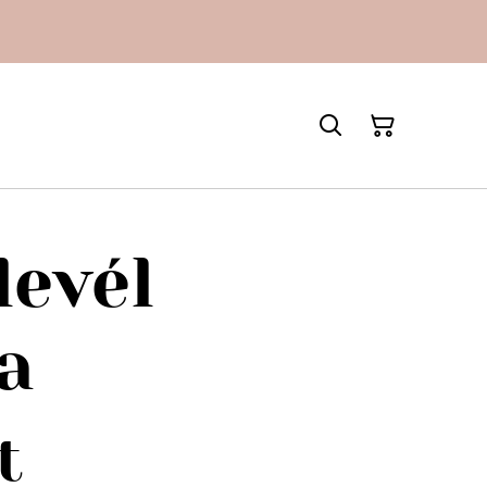
levél
a
t