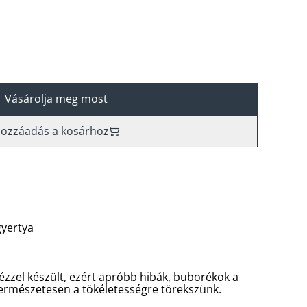
Vásárolja meg most
ozzáadás a kosárhoz
gyertya
ézzel készült, ezért apróbb hibák, buborékok a
Természetesen a tökéletességre törekszünk.