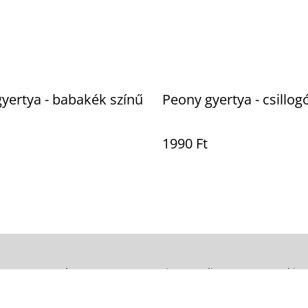
yertya - babakék színű
Peony gyertya - csillog
1990 Ft
Legal Terms
Privacy Policy
Cookie 