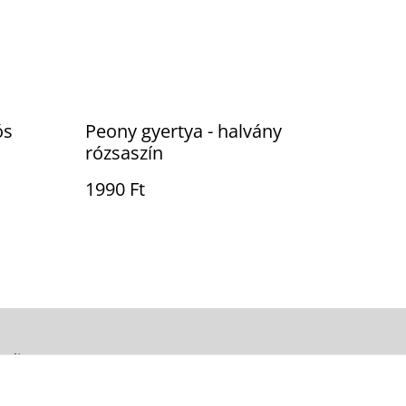
ós
Peony gyertya - halvány
rózsaszín
1990 Ft
Policy