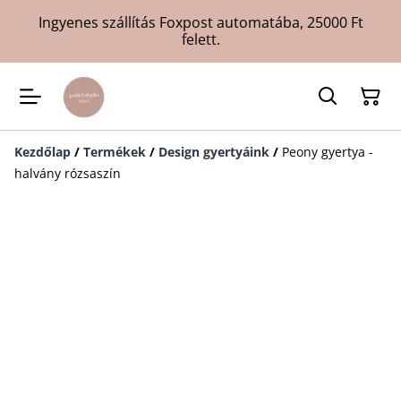
Ingyenes szállítás Foxpost automatába, 25000 Ft
felett.
Kezdőlap
/
Termékek
/
Design gyertyáink
/
Peony gyertya -
halvány rózsaszín