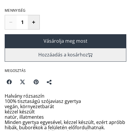
MENNYISÉG
Vásárolja meg most
Hozzáadás a kosárhoz
MEGOSZTÁS
Halvány rózsaszín
100% tisztaságú szójaviasz gyertya
vegán, környezetbarát
kézzel készült
natúr, illatmentes
Minden gyertya egyesével, kézzel készült, ezért apróbb
hibák, buborékok a felületén előfordulhatnak.