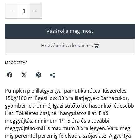
Vásárolja meg most
Hozzáadás a kosárhoz
MEGOSZTÁS
Pumpkin pie illatgyertya, pamut kanóccal Kiszerelés:
150g/180 ml Égési idő: 30 óra Illatjegyek: Barnacukor,
gyömbér, citromhéj Igazi sütőtökre hasonlító, édesebb
illat. Tökéletes őszi, téli hangulatos illat. Első
meggyújtás: minimum 1/1,5 óra és a további
meggyújtásoknál is maximum 3 óra legyen. Várd meg
míg peremtől peremig felolvad a szójaviasz. A gyertya