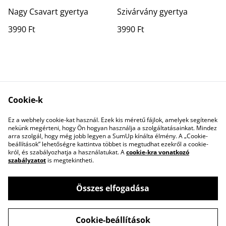
Nagy Csavart gyertya
Szivárvány gyertya
3990 Ft
3990 Ft
Cookie-k
Ez a webhely cookie-kat használ. Ezek kis méretű fájlok, amelyek segítenek
Contact Us
Legal Terms
nekünk megérteni, hogy Ön hogyan használja a szolgáltatásainkat. Mindez
Privacy Policy
Cookie Policy
arra szolgál, hogy még jobb legyen a SumUp kínálta élmény. A „Cookie-
beállítások” lehetőségre kattintva többet is megtudhat ezekről a cookie-
król, és szabályozhatja a használatukat. A
cookie-kra vonatkozó
szabályzatot
is megtekintheti.
Összes elfogadása
©
2026
Pastel Studio Budapest
Cookie-beállítások