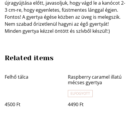
újragyújtása előtt, javasoljuk, hogy vágd le a kanócot 2-
3 cm-re, hogy egyenletes, füstmentes lánggal égjen.
Fontos! A gyertya égése közben az üveg is melegszik.
Nem szabad őrizetlenül hagyni az égő gyertyát!
Minden gyertya kézzel öntött és szívből készül!:)
Related items
Felhő tálca
Raspberry caramel illatú
mécses gyertya
ELFOGYOTT
4500 Ft
4490 Ft