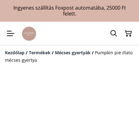
Ingyenes szállítás Foxpost automatába, 25000 Ft
felett.
Kezdőlap
/
Termékek
/
Mécses gyertyák
/
Pumpkin pie illatú
mécses gyertya