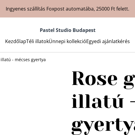
Ingyenes szállítás Foxpost automatába, 25000 Ft felett.
Pastel Studio Budapest
Kezdőlap
Téli illatok
Ünnepi kollekció
Egyedi ajánlatkérés
illatú - mécses gyertya
Rose 
illatú
gyerty