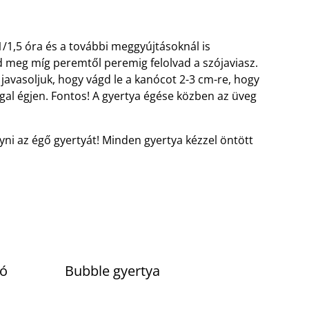
1,5 óra és a további meggyújtásoknál is
 meg míg peremtől peremig felolvad a szójaviasz.
, javasoljuk, hogy vágd le a kanócot 2-3 cm-re, hogy
gal égjen. Fontos! A gyertya égése közben az üveg
ni az égő gyertyát! Minden gyertya kézzel öntött
tó
Bubble gyertya