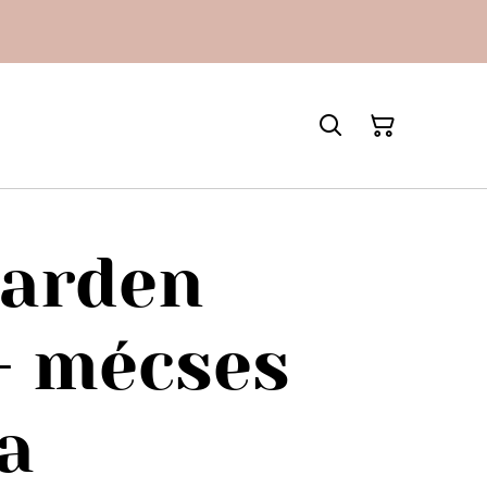
garden
 - mécses
a