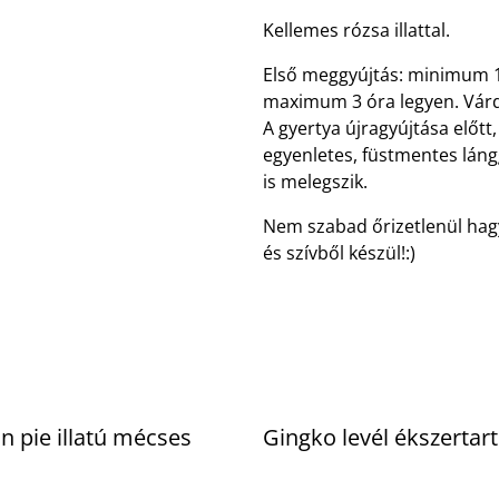
Kellemes rózsa illattal.
Első meggyújtás: minimum 1/
maximum 3 óra legyen. Várd
A gyertya újragyújtása előtt
egyenletes, füstmentes láng
is melegszik.
Nem szabad őrizetlenül hagy
és szívből készül!:)
 pie illatú mécses
Gingko levél ékszertar