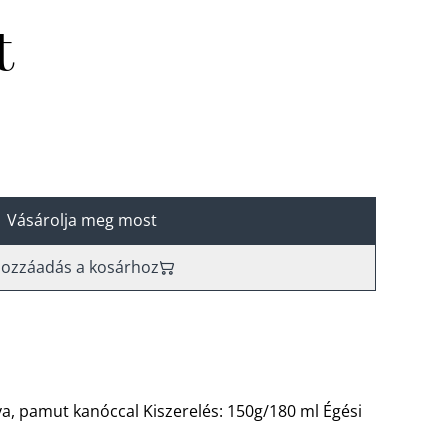
t
Vásárolja meg most
ozzáadás a kosárhoz
tya, pamut kanóccal Kiszerelés: 150g/180 ml Égési