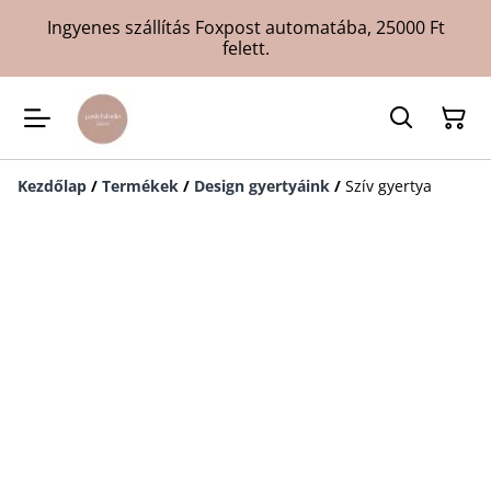
Ingyenes szállítás Foxpost automatába, 25000 Ft
felett.
Kezdőlap
/
Termékek
/
Design gyertyáink
/
Szív gyertya