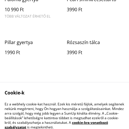
10 990 Ft
3990 Ft
TÖBB VÁLTOZAT ÉRHETŐ EL
Pillar gyertya
Rózsaszín tálca
1990 Ft
3990 Ft
Cookie-k
Ez a webhely cookie-kat használ. Ezek kis méretű fájlok, amelyek segítenek
Contact Us
Legal Terms
nekünk megérteni, hogy Ön hogyan használja a szolgáltatásainkat. Mindez
Privacy Policy
Cookie Policy
arra szolgál, hogy még jobb legyen a SumUp kínálta élmény. A „Cookie-
beállítások” lehetőségre kattintva többet is megtudhat ezekről a cookie-
król, és szabályozhatja a használatukat. A
cookie-kra vonatkozó
szabályzatot
is megtekintheti.