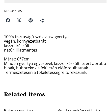
MEGOSZTÁS
100% tisztaságú szójaviasz gyertya
vegán, környezetbarát
kézzel készült
natúr, illatmentes
Méret: 6*7cm
Minden gyertya egyesével, kézzel készült, ezért apróbb
hibák, buborékok a felületén előfordulhatnak.
Természetesen a tökéletességre törekszünk.
Related items
Paloma gyertya
Pearl smink/ecsettartó