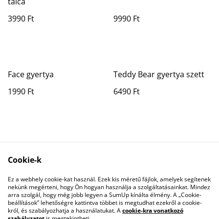
tálca
3990 Ft
9990 Ft
Face gyertya
Teddy Bear gyertya szett
1990 Ft
6490 Ft
Cookie-k
Ez a webhely cookie-kat használ. Ezek kis méretű fájlok, amelyek segítenek
Contact Us
Legal Terms
nekünk megérteni, hogy Ön hogyan használja a szolgáltatásainkat. Mindez
Privacy Policy
Cookie Policy
arra szolgál, hogy még jobb legyen a SumUp kínálta élmény. A „Cookie-
beállítások” lehetőségre kattintva többet is megtudhat ezekről a cookie-
król, és szabályozhatja a használatukat. A
cookie-kra vonatkozó
szabályzatot
is megtekintheti.