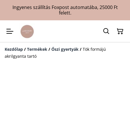
Ingyenes szállítás Foxpost automatába, 25000 Ft
felett.
Kezdőlap
/
Termékek
/
Őszi gyertyák
/
Tök formájú
akrilgyanta tartó