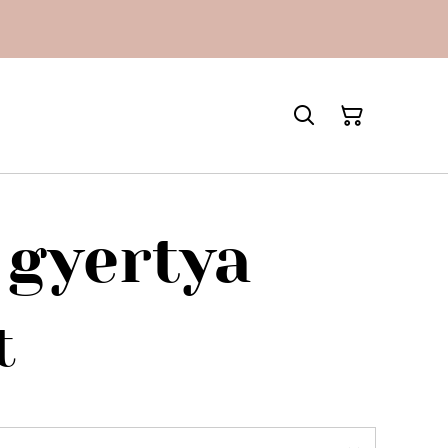
 gyertya
t