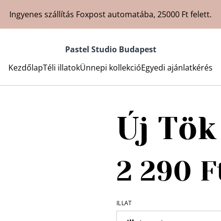
Ingyenes szállítás Foxpost automatába, 25000 Ft felett.
Pastel Studio Budapest
Kezdőlap
Téli illatok
Ünnepi kollekció
Egyedi ajánlatkérés
Új Tök
2 290 F
ILLAT