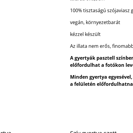
100% tisztaságú szójaviasz 
vegán, környezetbarát
kézzel készült
Az illata nem erős, finomabb,
A gyertyák pasztell színbe
előfordulhat a fotókon lev
Minden gyertya egyesével,
a felületén előfordulhatn