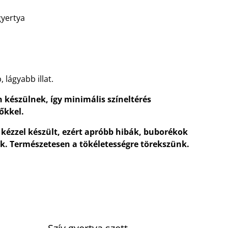
gyertya
 lágyabb illat.
n készülnek, így minimális színeltérés
őkkel.
 kézzel készült, ezért apróbb hibák, buborékok
ak. Természetesen a tökéletességre törekszünk.