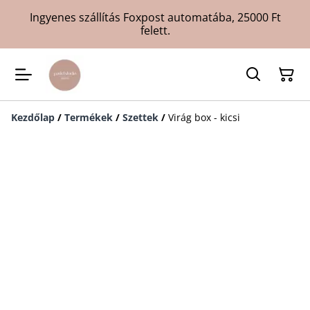
Ingyenes szállítás Foxpost automatába, 25000 Ft
felett.
Kezdőlap
/
Termékek
/
Szettek
/
Virág box - kicsi