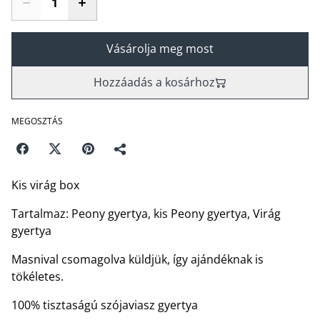
Vásárolja meg most
Hozzáadás a kosárhoz
MEGOSZTÁS
Kis virág box
Tartalmaz: Peony gyertya, kis Peony gyertya, Virág
gyertya
Masnival csomagolva küldjük, így ajándéknak is
tökéletes.
100% tisztaságú szójaviasz gyertya