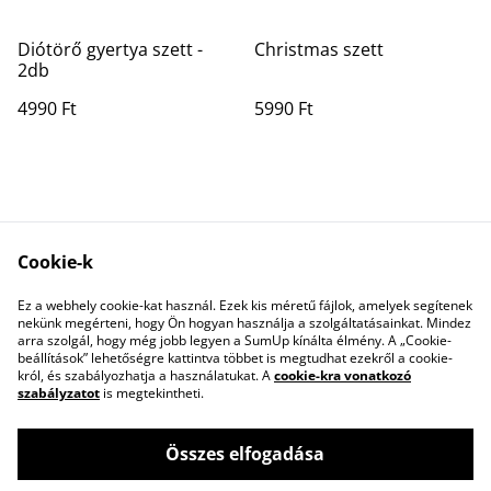
Diótörő gyertya szett -
Christmas szett
2db
4990 Ft
5990 Ft
Cookie-k
Ez a webhely cookie-kat használ. Ezek kis méretű fájlok, amelyek segítenek
Contact Us
Legal Terms
nekünk megérteni, hogy Ön hogyan használja a szolgáltatásainkat. Mindez
Privacy Policy
Cookie Policy
arra szolgál, hogy még jobb legyen a SumUp kínálta élmény. A „Cookie-
beállítások” lehetőségre kattintva többet is megtudhat ezekről a cookie-
król, és szabályozhatja a használatukat. A
cookie-kra vonatkozó
szabályzatot
is megtekintheti.
Összes elfogadása
©
2026
Pastel Studio Budapest